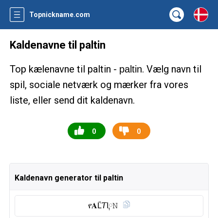
Topnickname.com
Kaldenavne til paltin
Top kælenavne til paltin -
. Vælg navn til
paltin
spil, sociale netværk og mærker fra vores
liste, eller send dit kaldenavn.
0
0
Kaldenavn generator til paltin
የ𝐀L̆̈𝘛I༙𝙽