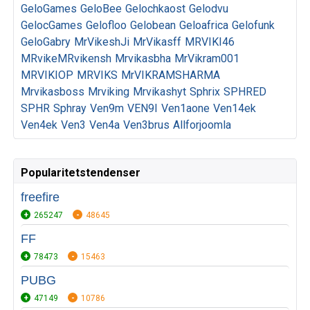
GeloGames
GeloBee
Gelochkaost
Gelodvu
GelocGames
Gelofloo
Gelobean
Geloafrica
Gelofunk
GeloGabry
MrVikeshJi
MrVikasff
MRVIKI46
MRvikeMRvikensh
Mrvikasbha
MrVikram001
MRVIKIOP
MRVIKS
MrVIKRAMSHARMA
Mrvikasboss
Mrviking
Mrvikashyt
Sphrix
SPHRED
SPHR
Sphray
Ven9m
VEN9I
Ven1aone
Ven14ek
Ven4ek
Ven3
Ven4a
Ven3brus
Allforjoomla
Popularitetstendenser
freefire
265247
48645
FF
78473
15463
PUBG
47149
10786