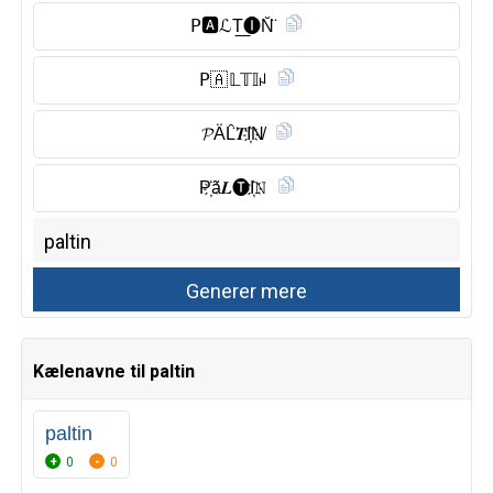
𝖯🅰︎ℒT͟🅘︎N̆̈
𝖯🇦 𝕃𝕋𝕀ꈤ
𝓟ÄL̑̈𝑻I҉N̸
P҉ã𝑳🅣︎I҉𝙽
Kælenavne til paltin
paltin
0
0