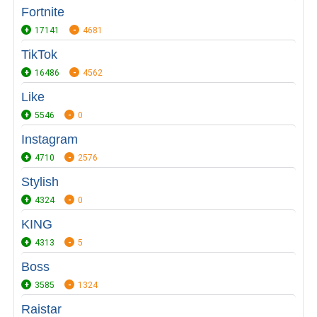
Fortnite
17141
4681
TikTok
16486
4562
Like
5546
0
Instagram
4710
2576
Stylish
4324
0
KING
4313
5
Boss
3585
1324
Raistar