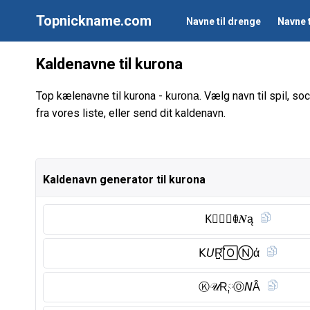
Topnickname.com
Navne til drenge
Navne t
Kaldenavne til kurona
Top kælenavne til kurona -
. Vælg navn til spil, s
kurona
fra vores liste, eller send dit kaldenavn.
Kaldenavn generator til kurona
K⃠𝑼𝑅ꂦ𝑵ą
𝖪𝘜R̺͆🄾Ⓝ︎ά
Ⓚ︎𝒰R༙Ⓞ︎𝘕Ȃ̈