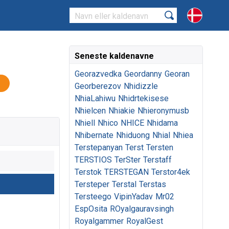
Seneste kaldenavne
Georazvedka
Geordanny
Georan
Georberezov
Nhidizzle
NhiaLahiwu
Nhidrtekisese
Nhielcen
Nhiakie
Nhieronymusb
Nhiell
Nhico
NHICE
Nhidama
Nhibernate
Nhiduong
Nhial
Nhiea
Terstepanyan
Terst
Tersten
TERSTIOS
TerSter
Terstaff
Terstok
TERSTEGAN
Terstor4ek
Tersteper
Terstal
Terstas
Tersteego
VipinYadav
Mr02
EspOsita
ROyalgauravsingh
Royalgammer
RoyalGest