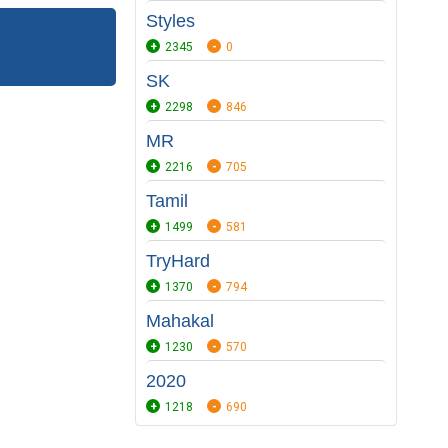
Styles
2345
0
SK
2298
846
MR
2216
705
Tamil
1499
581
TryHard
1370
794
Mahakal
1230
570
2020
1218
690