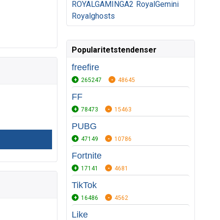
ROYALGAMINGA2
RoyalGemini
Royalghosts
Popularitetstendenser
freefire
265247
48645
FF
78473
15463
PUBG
47149
10786
Fortnite
17141
4681
TikTok
16486
4562
Like