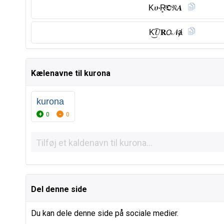
KሁR̥ͦ𝕺𝔑𝑨
K͜͡𝑈𝐑𝘖𝒩ⱥ
Kælenavne til kurona
kurona
0
0
Del denne side
Du kan dele denne side på sociale medier.