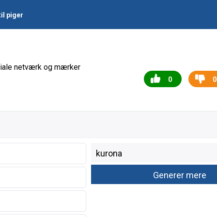
il piger
ociale netværk og mærker
0
0