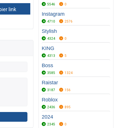
5546
0
Instagram
4710
2576
Stylish
4324
0
KING
4313
5
Boss
3585
1324
Raistar
3187
156
Roblox
2436
895
2024
2345
0