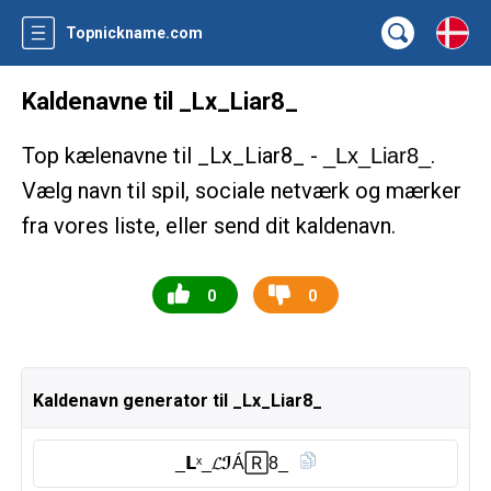
Topnickname.com
Kaldenavne til _Lx_Liar8_
Top kælenavne til _Lx_Liar8_ -
.
_Lx_Liar8_
Vælg navn til spil, sociale netværk og mærker
fra vores liste, eller send dit kaldenavn.
0
0
Kaldenavn generator til _Lx_Liar8_
_𝗟ˣ_𝓛ℐÁ🅁8_