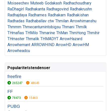
Moiseechev
Muteeb
Godakash
Radhachoudhary
RaDhagirl
Radhakanta
Radhagovind
Radhakrushn
Radhajdaya
Radhames
Radhakarn
Radhakishan
Radhadas
Radhaballav
ctw
Thmilan
Arrowhimanshu
Thmmm
Thmecanturnintobigsu
Thmani
Thmilk
THmafias
THMilo
Thmarine
ThMan
ThmHong
Thmihir
THmaster
Thmalik
THMADYT
ArrowHazard
Arrowhemant
ARROWHIND
ArrowHD
ArrowHM
Arrowheadcu
Popularitetstendenser
freefire
265247
48645
FF
78473
15463
PUBG