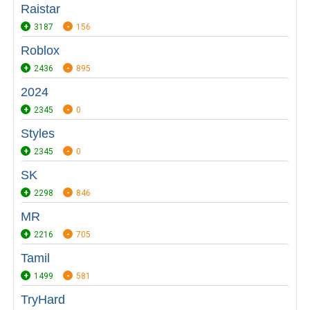
Raistar
3187
156
Roblox
2436
895
2024
2345
0
Styles
2345
0
SK
2298
846
MR
2216
705
Tamil
1499
581
TryHard