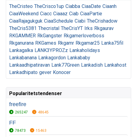
TheCristeo
TheCrisco1up
Ciabba
CiaaDate
Ciaanh
CiaaWeekend
Ciacc
Ciaaaz
Ciab
CiaaPartie
CiaaRajagukguk
CiaaSchedule
Ciabi
TheCrishadow
TheCris5381
Thecristal
TheCrisYT
Irks
Rkgaurav
RKGAMMER
RkGangster
Rkgamerloverboss
Rkganurana
RKGames
Rkgamr
Rkgamar25
Lanka75fil
Lankagalka
LANK3YPROZz
Lankaholidays
Lankabanana
Lankagordon
Lankababy
Lankaadhipatiravan
Lank77Green
Lankadish
Lankahost
Lankadhipato
gever
Konocer
Popularitetstendenser
freefire
265247
48645
FF
78473
15463