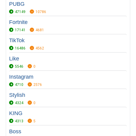
PUBG
47149
10786
Fortnite
17141
4681
TikTok
16486
4562
Like
5546
0
Instagram
4710
2576
Stylish
4324
0
KING
4313
5
Boss