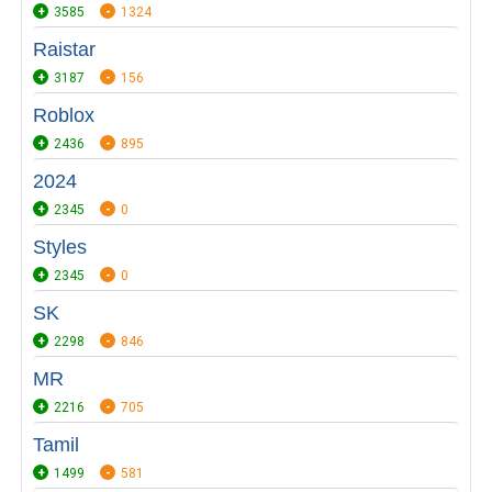
3585
1324
Raistar
3187
156
Roblox
2436
895
2024
2345
0
Styles
2345
0
SK
2298
846
MR
2216
705
Tamil
1499
581