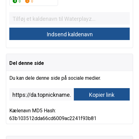
0
0
Del denne side
Du kan dele denne side på sociale medier.
Kælenavn MD5 Hash:
63b103512dda66cd6009ac2241f93b81