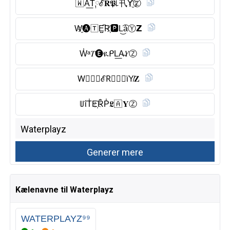
🇼 A͟T༙ℰ𝐑𝕻꒒卂Y҈Ⓩ︎
W҈🅐︎🅃E̺͆R҉🅿︎L͜͡àⓎ︎𝗭
W̾ᵃ𝑇🅔︎ዪᑭL͟A̶𝑌Ⓩ︎
W⃠𝘈𝑇ℰR⃠🄿🅻︎ϊY̸𝐙
ꅐΐT̾E҉Ȓ̈P̾𝕷🇦 𝐘Ⓩ︎
Kælenavne til Waterplayz
WATERPLAYZ⁹⁹