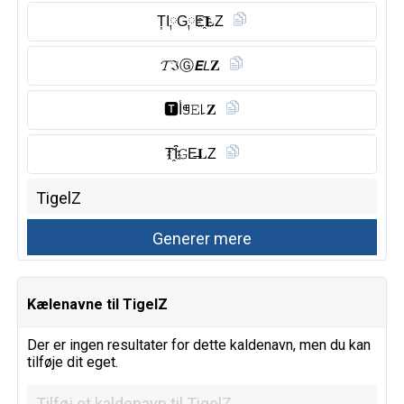
T͎I༙G༙E҈𝐋Z
𝓣ℑⒼ︎𝙀𝘓𝐙
🆃︎I̾ꁅ𝙴꒒𝐙
T҈Ȋ̈𝙶E̶𝐋Z
Kælenavne til TigelZ
Der er ingen resultater for dette kaldenavn, men du kan
tilføje dit eget.