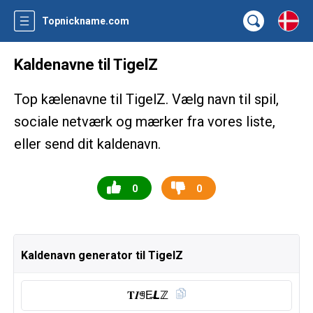
Topnickname.com
Kaldenavne til TigelZ
Top kælenavne til TigelZ. Vælg navn til spil,
sociale netværk og mærker fra vores liste,
eller send dit kaldenavn.
0
0
Kaldenavn generator til TigelZ
𝐓𝑰ꁅE̶𝙇ℤ