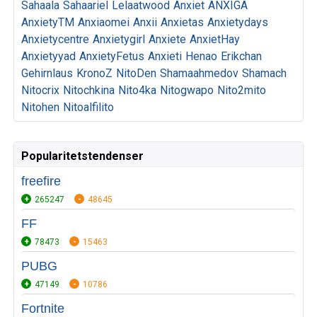
Sahaala
Sahaariel
Lelaatwood
Anxiet
ANXIGA
AnxietyTM
Anxiaomei
Anxii
Anxietas
Anxietydays
Anxietycentre
Anxietygirl
Anxiete
AnxietHay
Anxietyyad
AnxietyFetus
Anxieti
Henao
Erikchan
Gehirnlaus
KronoZ
NitoDen
Shamaahmedov
Shamach
Nitocrix
Nitochkina
Nito4ka
Nitogwapo
Nito2mito
Nitohen
Nitoalfilito
Popularitetstendenser
freefire
265247
48645
FF
78473
15463
PUBG
47149
10786
Fortnite