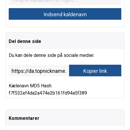
Del denne side
Du kan dele denne side på sociale medier.
Kælenavn MD5 Hash:
f7f532ef4da2a474e2b161fd94a5f389
Kommentarer