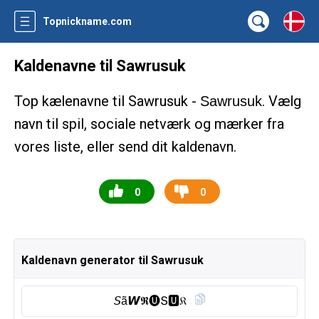
Topnickname.com
Kaldenavne til Sawrusuk
Top kælenavne til Sawrusuk -
. Vælg
Sawrusuk
navn til spil, sociale netværk og mærker fra
vores liste, eller send dit kaldenavn.
0
0
Kaldenavn generator til Sawrusuk
𝘚ã𝙒𝕽🅤︎Տ🆄︎𝔎