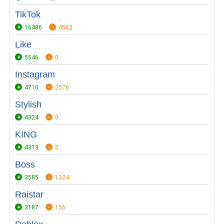
TikTok
16486
4562
Like
5546
0
Instagram
4710
2576
Stylish
4324
0
KING
4313
5
Boss
3585
1324
Raistar
3187
156