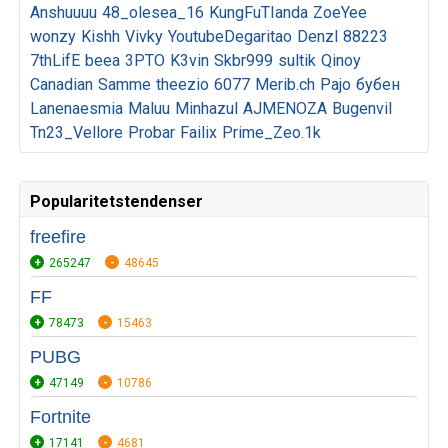
Anshuuuu
48_olesea_16
KungFuTIanda
ZoeYee
wonzy
Kishh
Vivky
YoutubeDegaritao
Denzl
88223
7thLifE
beea
3PTO
K3vin
Skbr999
sultik
Qinoy
Canadian
Samme
theezio
6077
Merib.ch
Pajo
бубен
Lanenaesmia
Maluu
Minhazul
AJMENOZA
Bugenvil
Tn23_Vellore
Probar
Failix
Prime_Zeo.1k
Popularitetstendenser
freefire
265247
48645
FF
78473
15463
PUBG
47149
10786
Fortnite
17141
4681