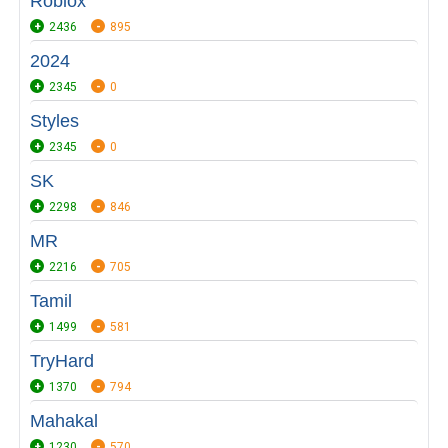
Roblox
2436
895
2024
2345
0
Styles
2345
0
SK
2298
846
MR
2216
705
Tamil
1499
581
TryHard
1370
794
Mahakal
1230
570