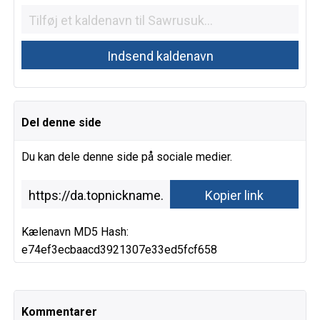
Del denne side
Du kan dele denne side på sociale medier.
Kælenavn MD5 Hash:
e74ef3ecbaacd3921307e33ed5fcf658
Kommentarer