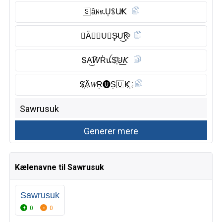
🇸 â𝖶ዪU͎ꌚU̸𝖪
𝘚Ẵ𝑾Ⓡ︎U⃠S̥ͦU͜͡K̥ͦ
ՏA͜͡𝘞R̾ꪊS҉U͟𝘒
S҉Ȃ̈𝑊R͎🅤︎S͎🇺 K҉
Kælenavne til Sawrusuk
Sawrusuk
0
0