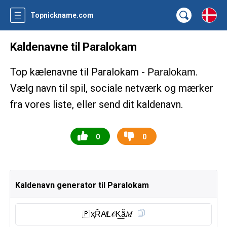
Topnickname.com
Kaldenavne til Paralokam
Top kælenavne til Paralokam -
.
Paralokam
Vælg navn til spil, sociale netværk og mærker
fra vores liste, eller send dit kaldenavn.
0
0
Kaldenavn generator til Paralokam
🇵 ҳȒ̈A̸𝘓𝒪K͟ẫ𝑀