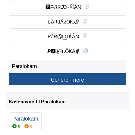
🅿︎ᗩ𝘙ҞL̆̈O༙🇰 Á𝘔
𝙿ḀͦR⃠ÃረOKҳM̆̈
P̾åR̾Ⓐ︎L͟𝕆K̾Ẵ𝘔
𝙋🅰︎Ⓡ︎ϊ𝐋Ŏ̈K̶Ă爪
Kælenavne til Paralokam
Paralokam
0
0