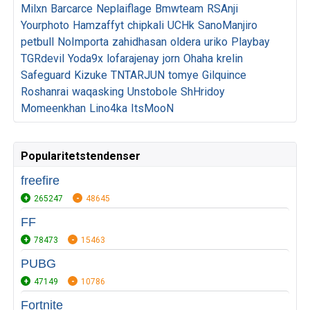
Milxn
Barcarce
Neplaiflage
Bmwteam
RSAnji
Yourphoto
Hamzaffyt
chipkali
UCHk
SanoManjiro
petbull
NoImporta
zahidhasan
oldera
uriko
Playbay
TGRdevil
Yoda9x
lofarajenay
jorn
Ohaha
krelin
Safeguard
Kizuke
TNTARJUN
tomye
Gilquince
Roshanrai
waqasking
Unstobole
ShHridoy
Momeenkhan
Lino4ka
ItsMooN
Popularitetstendenser
freefire
265247
48645
FF
78473
15463
PUBG
47149
10786
Fortnite