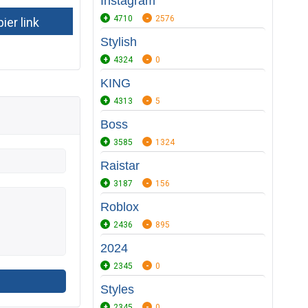
Instagram
4710
2576
Stylish
4324
0
KING
4313
5
Boss
3585
1324
Raistar
3187
156
Roblox
2436
895
2024
2345
0
Styles
2345
0