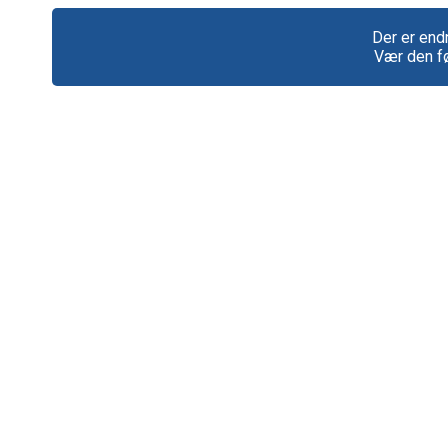
Der er end
Vær den fø