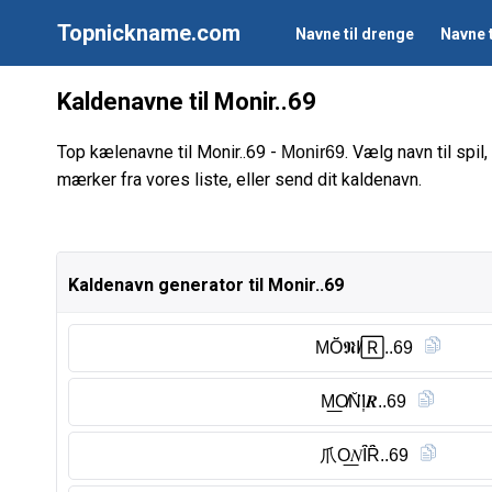
Topnickname.com
Navne til drenge
Navne t
Kaldenavne til Monir..69
Top kælenavne til Monir..69 -
. Vælg navn til spil
Monir69
mærker fra vores liste, eller send dit kaldenavn.
Kaldenavn generator til Monir..69
MŎ̈𝕹I̸🅁..69
M͟O̸N̆̈I͎𝑹..69
爪O͟𝑁Ȋ̈Ȓ̈..69