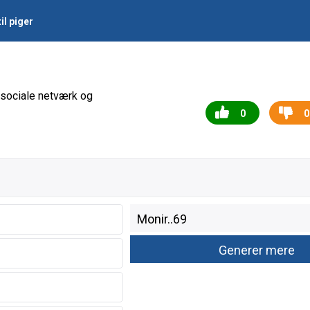
il piger
, sociale netværk og
0
0