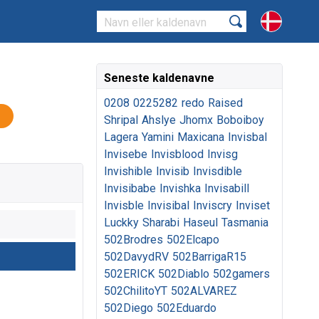
Seneste kaldenavne
0208
0225282
redo
Raised
Shripal
Ahslye
Jhomx
Boboiboy
Lagera
Yamini
Maxicana
Invisbal
Invisebe
Invisblood
Invisg
Invishible
Invisib
Invisdible
Invisibabe
Invishka
Invisabill
Invisble
Invisibal
Inviscry
Inviset
Luckky
Sharabi
Haseul
Tasmania
502Brodres
502Elcapo
502DavydRV
502BarrigaR15
502ERICK
502Diablo
502gamers
502ChilitoYT
502ALVAREZ
502Diego
502Eduardo