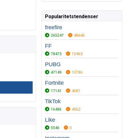
Popularitetstendenser
freefire
265247
48645
FF
78473
15463
PUBG
47149
10786
Fortnite
17141
4681
TikTok
16486
4562
Like
5546
0