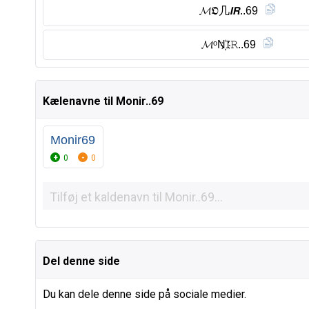
𝓜𝕺几𝙄𝙍..69
𝓜ᵒN҉ꀤ𝚁..69
Kælenavne til Monir..69
Monir69
0
0
Del denne side
Du kan dele denne side på sociale medier.