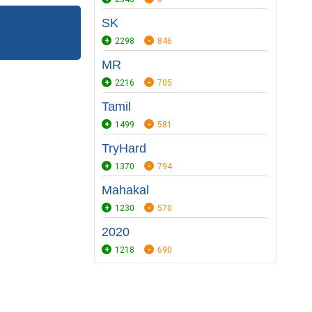
SK
2298
846
MR
2216
705
Tamil
1499
581
TryHard
1370
794
Mahakal
1230
570
2020
1218
690