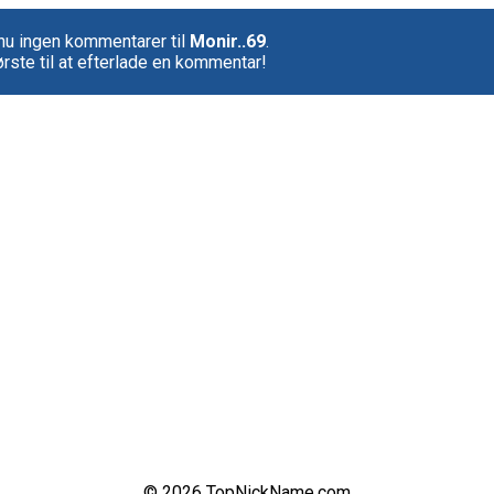
nu ingen kommentarer til
Monir..69
.
rste til at efterlade en kommentar!
© 2026 TopNickName.com