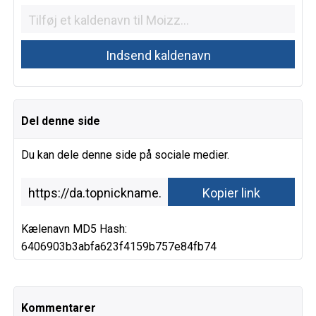
Del denne side
Du kan dele denne side på sociale medier.
Kælenavn MD5 Hash:
6406903b3abfa623f4159b757e84fb74
Kommentarer