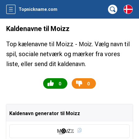
Topnickname.com
Kaldenavne til Moizz
Top kælenavne til Moizz -
. Vælg navn til
Moiz
spil, sociale netværk og mærker fra vores
liste, eller send dit kaldenavn.
0
0
Kaldenavn generator til Moizz
M͟🅞︎𝐼Zℤ