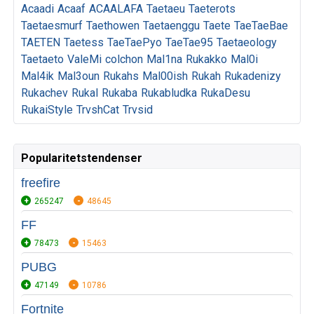
Acaadi
Acaaf
ACAALAFA
Taetaeu
Taeterots
Taetaesmurf
Taethowen
Taetaenggu
Taete
TaeTaeBae
TAETEN
Taetess
TaeTaePyo
TaeTae95
Taetaeology
Taetaeto
ValeMi
colchon
Mal1na
Rukakko
Mal0i
Mal4ik
Mal3oun
Rukahs
Mal00ish
Rukah
Rukadenizy
Rukachev
Rukal
Rukaba
Rukabludka
RukaDesu
RukaiStyle
TrvshCat
Trvsid
Popularitetstendenser
freefire
265247
48645
FF
78473
15463
PUBG
47149
10786
Fortnite