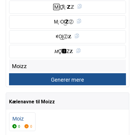
🄼O̺͆I༙𝗭ℤ
M༙OI͜͡𝗭Ⓩ︎
ꎭO͟|Ⓩ︎𝐙
𝑀O̺͆🅸︎Z𝐙
Kælenavne til Moizz
Moiz
0
0