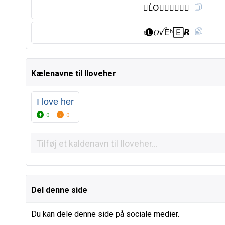
𝓘L̾O⃠𝕍𝘌🅷︎🅴︎🆁︎
𝓲🅛︎𝑂ꪜE̾ʰ🄴𝙍
Kælenavne til Iloveher
I love her
0
0
Del denne side
Du kan dele denne side på sociale medier.