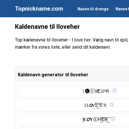
Topnickname.com
Navne til drenge
Navne t
Kaldenavne til Iloveher
Top kælenavne til Iloveher -
. Vælg navn til spi
I love her
mærker fra vores liste, eller send dit kaldenavn.
Kaldenavn generator til Iloveher
𝙸🅛︎🇴 V̸E͎ℍᵉ𝖱
𝓘𝘓𝙊ꪜE͜͡ʰ𝘌𝓡
I̥ͦ𝐿𝙊𝐕Ⓔ︎H͜͡E҉R͜͡