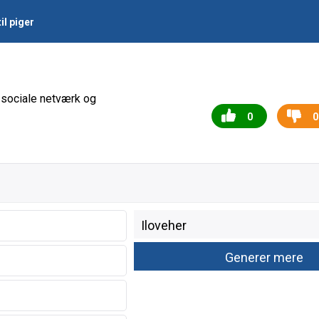
il piger
l, sociale netværk og
0
0