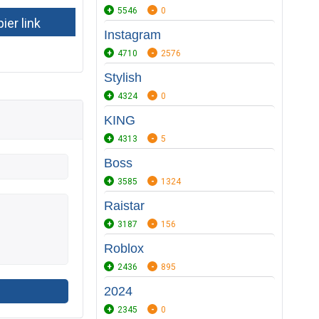
5546
0
Instagram
4710
2576
Stylish
4324
0
KING
4313
5
Boss
3585
1324
Raistar
3187
156
Roblox
2436
895
2024
2345
0