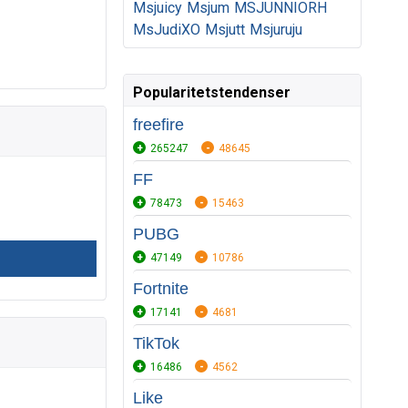
Msjuicy
Msjum
MSJUNNIORH
MsJudiXO
Msjutt
Msjuruju
Popularitetstendenser
freefire
265247
48645
FF
78473
15463
PUBG
47149
10786
Fortnite
17141
4681
TikTok
16486
4562
Like