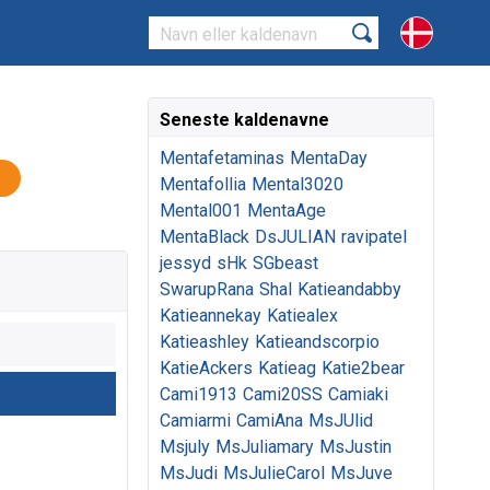
Seneste kaldenavne
Mentafetaminas
MentaDay
Mentafollia
Mental3020
Mental001
MentaAge
MentaBlack
DsJULIAN
ravipatel
jessyd
sHk
SGbeast
SwarupRana
Shal
Katieandabby
Katieannekay
Katiealex
Katieashley
Katieandscorpio
KatieAckers
Katieag
Katie2bear
Cami1913
Cami20SS
Camiaki
Camiarmi
CamiAna
MsJUlid
Msjuly
MsJuliamary
MsJustin
MsJudi
MsJulieCarol
MsJuve