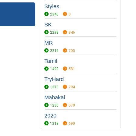
Styles
2345
0
SK
2298
846
MR
2216
705
Tamil
1499
581
TryHard
1370
794
Mahakal
1230
570
2020
1218
690