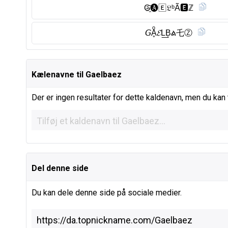
G҈🅐︎🄴𝔏ᵇÃ🅴︎ℤ
𝘎Ḁͦ𝓔L͟B͎ል乇Ⓩ︎
Kælenavne til Gaelbaez
Der er ingen resultater for dette kaldenavn, men du kan t
Del denne side
Du kan dele denne side på sociale medier.