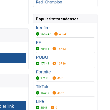
Red1Champloo
Popularitetstendenser
freefire
265247
48645
FF
78473
15463
PUBG
47149
10786
Fortnite
17141
4681
TikTok
16486
4562
Like
5546
0