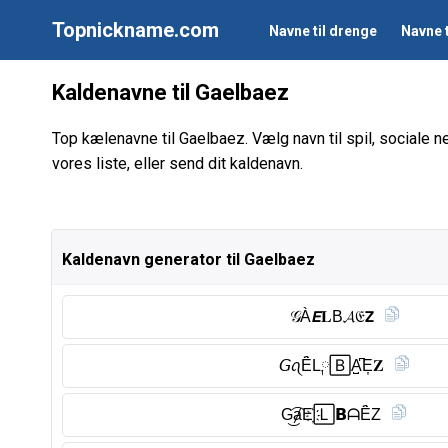
Topnickname.com
Navne til drenge
Navne t
Kaldenavne til Gaelbaez
Top kælenavne til Gaelbaez. Vælg navn til spil, sociale 
vores liste, eller send dit kaldenavn.
Kaldenavn generator til Gaelbaez
𝒢À𝙀𝐋B𝓐𝔈𝗭
𝘎ꪖȆ̈L༙🄱A̺͆E͎𝐙
G͜͡ⱥE҉🄻𝗕ᗩȆ̈Z