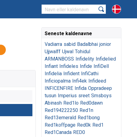
Seneste kaldenavne
Vadiarra
sabid
Badalbhai
jonior
Ujjwalff
Ujwal
Tohidul
ARMANBOSS
Infidelity
Infidelied
Infiant
Infideles
Infide
InfiDell
Infidelia
Infident
InfiCathi
Inficiopalma
Infi4ek
Infideed
INFICENFIRE
Infida
Oppradeep
tusun
Imperius
sreet
Smsboys
Abinash
Red1lo
Red0dawn
Red194222250
Red1n
Red13emerald
Red1bong
Red1koffpage
Red0k
Red1
Red1Canada
RED0