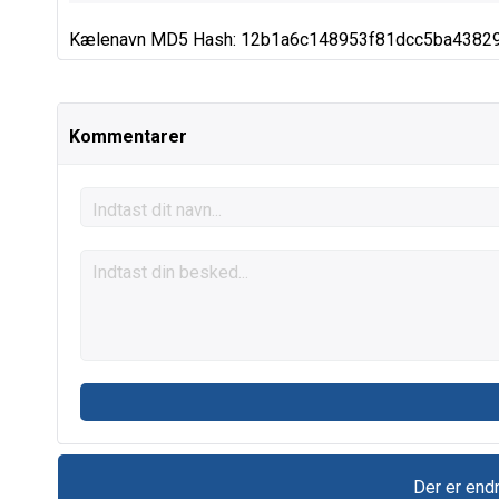
Kælenavn MD5 Hash: 12b1a6c148953f81dcc5ba4382
Kommentarer
Der er end