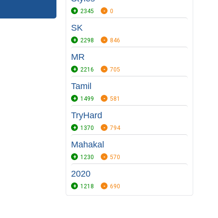
2345
0
SK
2298
846
MR
2216
705
Tamil
1499
581
TryHard
1370
794
Mahakal
1230
570
2020
1218
690