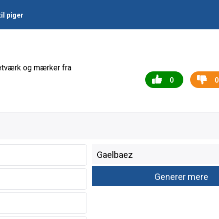
il piger
netværk og mærker fra
0
0