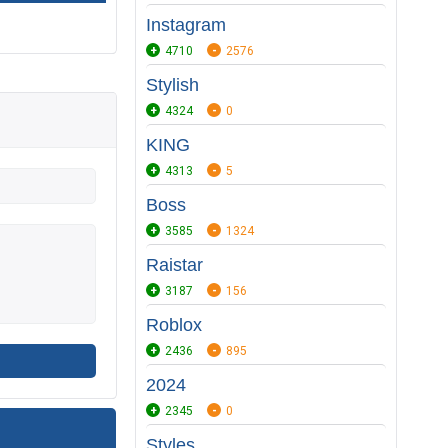
Instagram
4710
2576
Stylish
4324
0
KING
4313
5
Boss
3585
1324
Raistar
3187
156
Roblox
2436
895
2024
2345
0
Styles