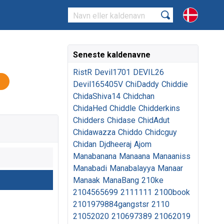
Seneste kaldenavne
RistR
Devil1701
DEVIL26
Devil165405V
ChiDaddy
Chiddie
ChidaShiva14
Chidchan
ChidaHed
Chiddle
Chidderkins
Chidders
Chidase
ChidAdut
Chidawazza
Chiddo
Chidcguy
Chidan
Djdheeraj
Ajom
Manabanana
Manaana
Manaaniss
Manabadi
Manabalayya
Manaar
Manaak
ManaBang
210ke
2104565699
2111111
2100book
2101979884gangstsr
2110
21052020
210697389
21062019