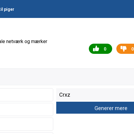
il piger
ciale netværk og mærker
0
0