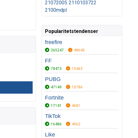
21072005
2110103722
2100mdpl
Popularitetstendenser
freefire
265247
48645
FF
78473
15463
PUBG
47149
10786
Fortnite
17141
4681
TikTok
16486
4562
Like