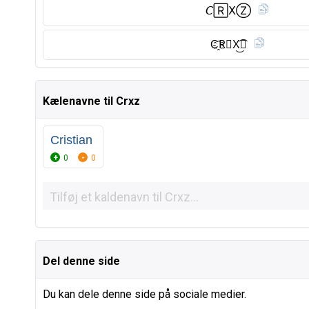
𝘊🅁𝖷Ⓩ︎
C҈R⃠X͜͡🅩
Kælenavne til Crxz
Cristian
0
0
Del denne side
Du kan dele denne side på sociale medier.