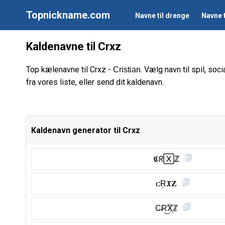
Topnickname.com
Navne til drenge
Navne t
Kaldenavne til Crxz
Top kælenavne til Crxz -
. Vælg navn til spil, so
Cristian
fra vores liste, eller send dit kaldenavn.
Kaldenavn generator til Crxz
𝕮ᖇ🅇ℤ
ርR͎𝖃𝐙
C̶R͜͡X҉ℤ