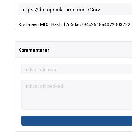
Kælenavn MD5 Hash: f7e5dac794c2618a4072303232
Kommentarer