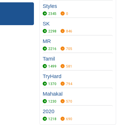
Styles
2345
0
SK
2298
846
MR
2216
705
Tamil
1499
581
TryHard
1370
794
Mahakal
1230
570
2020
1218
690