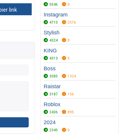
5546
0
Instagram
4710
2576
Stylish
4324
0
KING
4313
5
Boss
3585
1324
Raistar
3187
156
Roblox
2436
895
2024
2345
0