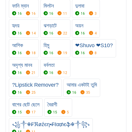
ফানি ম্যান
মিলটন
দুলাবা
16
16
16
11
16
3
হৃদয়
ঝগড়াটে
অয়ন
16
14
16
22
16
4
আশিক
হিমু
❤Shuvo ❤S10?
16
18
16
19
16
8
অদৃশ্য মানব
বর্নলতা
16
21
16
12
?Lipstick Remover?
আমার একটাই তুমি
16
25
16
35
বাপের ছোট ছেলে
বৈরাগী
15
17
15
5
꧁༒☬₣ℜøźєη•₣ℓα₥єֆ☬༒꧂
15
11