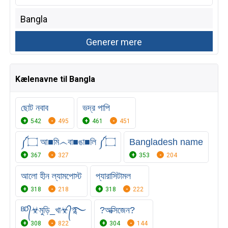
Kælenavne til Bangla
ছোট নবাব
ভদ্র পাপি
542
495
461
451
༼۝ আ■মি෴বা■ঙা■লি ༼۝
Bangladesh name
367
327
353
204
আলো হীন ল্যামপোস্ট
প্যারাসিটামল
318
218
318
222
ᴮᴰ᭄☣মুড়ি_খা☣᭄࿐
?অক্সিজেন?
308
822
304
144