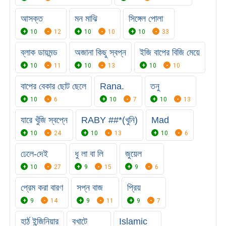
আসক্ত
মন মাঝি
সিঙ্গেল পোলা
10
12
10
10
10
33
ব্লাক ডায়মন্ড
অজানা কিছু স্বপ্ন
ইজি বাপের বিজি মেয়ে
10
11
10
13
10
10
বাপের বেকার ছোট ছেলে
Rana.
তনু
10
6
10
7
10
13
যারে খুঁজি স্বপ্নে
RABY ##*(খুনি)
Mad
10
24
10
13
10
6
ঢেলে-দেই
ধু লা বা লি
জুয়েল
10
27
9
15
9
6
প্রেম করা বারণ
সপ্ন বাজ
প্রিয়
9
14
9
11
9
7
হার্ঠ ইন্জিনিয়ার
বখাটে
Islamic