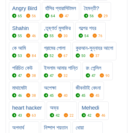
Angry Bird
হাঁসির প্যারাসিটামল
হৈমন্তী?
65
56
64
47
56
29
Shahin
,তৃষ্ণার্ত মুসাফির
গল্পের শহর
55
46
55
30
54
76
কে আমি
গ্রামের পোলা
কুরআন-সুন্নাহর আলো
53
84
52
67
50
37
পরিচিত কেউ
ইসলাম আমার শান্তি
রং পেন্সিল
47
38
47
32
47
90
মাথামোটা
অপেক্ষা
জীবনটাই বেদনা
46
38
45
40
45
45
heart hacker
অভ্র
Mehedi
43
63
42
22
42
46
অপদার্থ
নিষ্পাপ শয়তান
ধোয়া