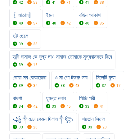
42
58
41
71
41
38
〖মাতাল〗
ইমন
রঙিন আকাশ
40
57
40
42
40
85
দুষ্ট ছেলে
39
38
তুমি নামাজ কে মূল্য দাও নামাজ তোমাকে মূল্যবানকরে দিবে
39
16
তোরা সব বোকাচোদা
ও মা গো ট্রুরু লাব
সিলেটি ফুয়া
39
34
38
43
37
17
বাদশা
ঘুমন্ত নবাব
পিচ্চি পরী
34
42
33
45
33
41
꧁༒চেচা কেমন দিলাম༒꧂
শয়তান সিয়াল
33
20
33
20