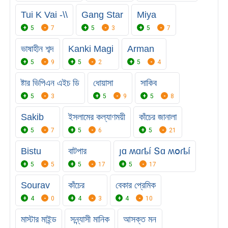
Tui K Vai -\\
Gang Star
Miya
5
7
5
3
5
7
ভাষাহীন শব্দ
Kanki Magi
Arman
5
9
5
2
5
4
ষ্টার ভিপিএন এইচ ডি
ধোয়াসা
সাকিব
5
3
5
9
5
8
Sakib
ইসলামের কল্যাণময়ী
কাঁচের জানালা
5
7
5
6
5
21
Bistu
বাটপার
յɑ ʍɑɾҍí Տɑ ʍօɾҍí
5
5
5
17
5
17
Sourav
কাঁচের
বেকার প্রেমিক
4
0
4
3
4
10
মাস্টার মাইন্ড
সন্ন্যাসী মানিক
আসক্ত মন