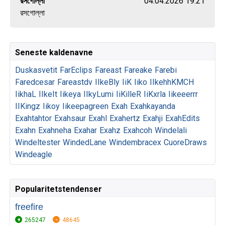
রসগোল্লা
04.04.2026 19:21
রসগোল্লা
Seneste kaldenavne
Duskasvetit
FarEclips
Fareast
Fareake
Farebi
Faredcesar
Fareastdv
IIkeBly
IiK
Iiko
IIkehhKMCH
IikhaL
IIkeIt
Iikeya
IIkyLumi
IiKilleR
IiKxrla
Iikeeerrr
IIKingz
Iikoy
Iikeepagreen
Exah
Exahkayanda
Exahtahtor
Exahsaur
Exahl
Exahertz
Exahji
ExahEdits
Exahn
Exahneha
Exahar
Exahz
Exahcoh
Windelali
Windeltester
WindedLane
Windembracex
CuoreDraws
Windeagle
Popularitetstendenser
freefire
265247
48645