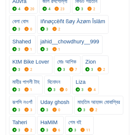
Auvra
জাল রসগোল্লা
কিউট শয়তান
4
20
4
23
3
2
বেলা বোস
Iñnøçcëñt ßøy Àzøm Îslām
3
0
3
2
Shahed
jahid__chowdhury__999
3
1
3
1
KtM Bike Lover
মোঃ আশিক
Zion
3
2
3
7
3
2
মাহীর পাগলী টাহ
বিনোদন
Liza
3
1
3
0
3
4
রূপসি নওগাঁ
Uday ghosh
মাহতিম আহমদ মোবাশ্বির
3
3
3
0
3
2
Taheri
HaMiM
গেম বই
3
2
3
6
3
11