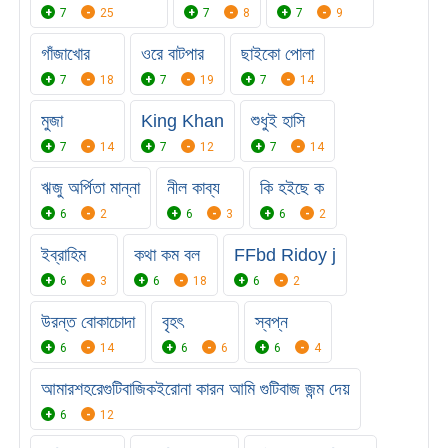
7
25
7
8
7
9
গাঁজাখোর
ওরে বাটপার
ছাইকো পোলা
7
18
7
19
7
14
মুজা
King Khan
শুধুই হাসি
7
14
7
12
7
14
ঋজু অর্পিতা মান্না
নীল কাব্য
কি হইছে ক
6
2
6
3
6
2
ইব্রাহিম
কথা কম বল
FFbd Ridoy j
6
3
6
18
6
2
উরন্ত বোকাচোদা
বৃহৎ
স্বপ্ন
6
14
6
6
6
4
আমারশহরেগুটিবাজিকইরোনা কারন আমি গুটিবাজ জন্ম দেয়
6
12