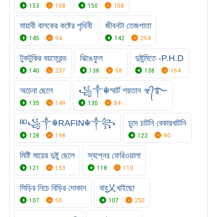
153
108
150
158
মায়াবী বালকের কষ্টের পৃথিবী
জীবনটা তেজপাতা
145
94
142
254
টুকটুকির বয়ফ্রেন্ড
ঝিঙেফুল
দুষ্টুমিতে -P.H.D
140
237
138
58
138
164
অচেনা ছেলে
꧁༒☬স্মার্ট শয়তান ☣᭄࿐
135
149
130
84
ᴮᴰ꧁༒☬RAFIN☬༒꧂
চুদে চাটনি বেকারখাটনি
128
198
122
90
মিষ্টি মায়ের দুষ্টু ছেলে
স্বপ্নের ফেরিওয়ালা
121
153
118
110
সিড়ির নিচে বিড়ির দোকান
বাবু乂খাইছো
107
50
107
250