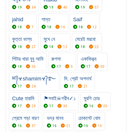
19
34
19
40
19
57
jahid
শান্ত
Saif
18
7
18
16
18
12
কুত্তা ভাগ্য
মুখে নে
মেরেই মরবো
18
27
18
12
18
22
পিটার খায়া বুবু আমি
রুপসা
একাকিত্ত্ব
18
26
17
5
17
30
ᴮᴰ᭄☣shamim☣᭄࿐
মি. গ্রেট অপদার্থ
17
24
17
21
Cute হারামি
⚑সবাই☠গরীব✓১
মুরগি চোর
17
29
17
30
16
20
প্রেমে পড়া বারণ
ভদ্র মানব
চোকলেট বোম
16
37
16
21
16
16