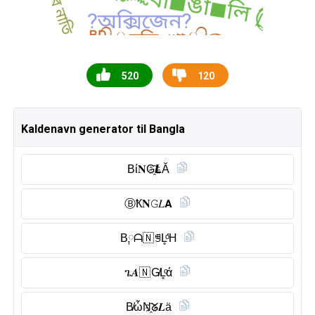
520
120
Kaldenavn generator til Bangla
Bί𝐍G҈𝙇Ă
Ⓑ︎Ҟ𝐍𝙶𝐿𝗔
B༙ᗩ🇳 ꁅL̥ͦΉ
ጌ𝑨🇳 G̸L̥ͦά
B̸ὦN҈ᘜ𝑳ä