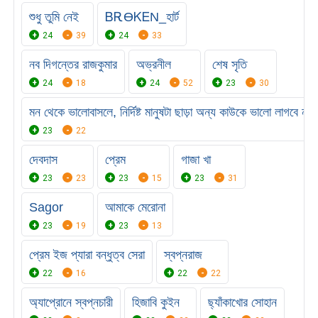
শুধু তুমি নেই
ᏴᎡϴᏦᎬΝ_হার্ট
24
39
24
33
নব দিগন্তের রাজকুমার
অভ্রনীল
শেষ সৃতি‌
24
18
24
52
23
30
মন থেকে ভালোবাসলে, নির্দিষ্ট মানুষটা ছাড়া অন্য কাউকে ভালো লাগবে না
23
22
দেবদাস
প্রেম
গাজা খা
23
23
23
15
23
31
Sagor
আমাকে মেরোনা
23
19
23
13
প্রেম ইজ প্যারা বন্ধুত্ব সেরা
স্বপ্নরাজ
22
16
22
22
অ্যাপ্রোনে স্বপ্নচারী
হিজাবি কুইন
ছ্যাঁকাখোর সোহান