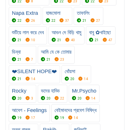
22
8
22
23
22
23
Napa Extra
হাজমোলা
তাফালিং
22
26
22
37
21
27
শুটিয়ে লাল করে দেব
আগুন দে বিড়ি খামু
বাবু ✿খাইছো
21
10
21
40
21
47
ডিব্বা
আমি যে কে তোমার
21
7
21
23
❤️SILENT HOPE❤️
ধোঁয়সা
21
14
20
14
Rocky
ভদের হাড্ডি
Mr.Psycho
20
3
20
22
20
14
আবেগ - Feelings
বেইমানদের প্রবেশ নিষিদ্ধ
19
17
19
14
অবুঝ বালক
Rakib
জনিভাই