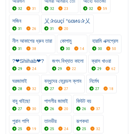
আরমান
আমরা আমরাই তো
আহো ভাতিজা
32
31
32
23
32
59
সজিব
乂✰ɢuçí °ɢαͷɢ✰乂
31
26
31
20
নীল আকাশের ধ্রুব তারা
কোপামু
হারামি এক্সপ্রেস
31
38
30
14
30
50
?❤Shihab❤?
জগৎ বিখ্যাত কালো
ক্রাস খাওরা
29
24
29
22
29
62
ঘরজামাই
বন্ধুদের ফ্রেন্ডস ক্লাব
নির্মেঘ
28
32
27
27
27
18
বাবু খাইছো
পাগলীর জামাই
কিউট বয়
27
30
26
20
26
37
পুরান পাপি
তানভীর
রূপকথা
25
19
25
24
25
32