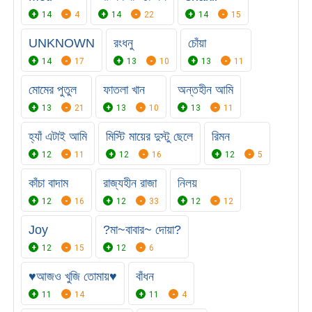
14
4
14
22
14
15
UNKNOWN
রংধনু
চোঁয়া
14
17
13
10
13
11
মোমের পুতুল
ফাতলা খান
অন্তহীন আমি
13
21
13
10
13
11
হ্যাঁ এটাই আমি
মিস্টি মায়ের দুস্টু ছেলে
রিমন
12
11
12
16
12
5
কাঁচা বাদাম
রাজ্যহীন রাজা
নিলয়
12
16
12
33
12
12
Joy
?মা~বাবার~ দোয়া?
12
15
12
6
♥️আজও খুজি তোমায়♥️
বাঁধন
11
14
11
4