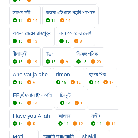
স্বপ্ন তরী
মারবো এইখানে পড়বি শ্বশানে
15
14
15
14
অচেনা মেয়ের রাজপুত্র
কান হেলালের ভেপ্পি
15
13
15
8
নীলাম্বরী
Ten
নিঃসঙ্গ পথিক
15
19
15
9
15
20
Aho vatija aho
rimon
দুধের শিশু
15
6
15
12
14
17
FF〆দালাল࿐আমি
চিরকুট
14
14
14
15
I lave you Allah
আলবদা
সজীব
14
5
14
12
14
11
Moti
আ■মি বা■ঙা■লি
shakil