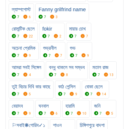
ল্যাম্পপোস্ট
Fanny grilfrind name
7
6
7
3
রোমান্টিক ছেলে
fokir
মায়ার চোখ
7
22
7
2
7
7
অচেনা প্রেমিক
শুভ্রনীল
শুভ
7
9
7
7
7
9
আমরা সবই সিঙ্গেল
বন্ধু থাকলে সব সম্ভব
মতাল রাজ
7
4
7
8
7
13
তুই বিচার দিবি কার কাছে
কাঠ পেন্সিল
বোকা ছেলে
7
5
7
9
7
14
বেয়াদব
ঘনবাল
হারামি
জনি
7
9
7
6
7
10
7
5
⚐সবাই❋গোরিব✓১
শাওন
চিঙ্গিশপুরে বাদশা