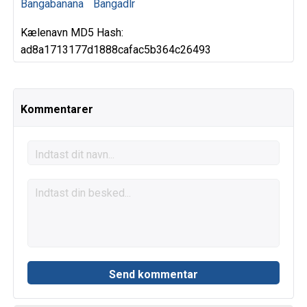
Bangabanana
Bangadlr
Kælenavn MD5 Hash:
ad8a1713177d1888cafac5b364c26493
Kommentarer