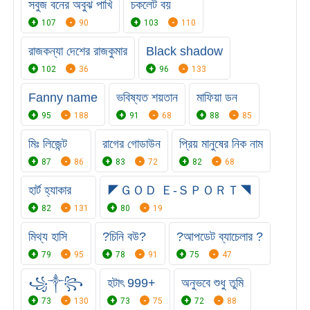
সবুজ বনের অবুঝ পাখি
চকলেট বয়
107
90
103
110
রাজকন্যা দেশের রাজকুমার
Black shadow
102
36
96
133
Fanny name
ভবিষ্যত শয়তান
মাফিয়া ডন
95
188
91
68
88
85
মিঃ লিজেন্ট
রাগের গোডাউন
প্রিয় মানুষের নিক নাম
87
86
83
72
82
68
হার্ট হ্যাকার
◤ＧＯＤ Ｅ-ＳＰＯＲＴ◥
82
131
80
19
মিথ্য হাসি
?চিনি বউ?
?আপডেট ব্যাচেলার ?
79
95
78
91
75
47
꧁༒꧂
হটাৎ 999+
অনুভবে শুধু তুমি
73
130
73
75
72
88