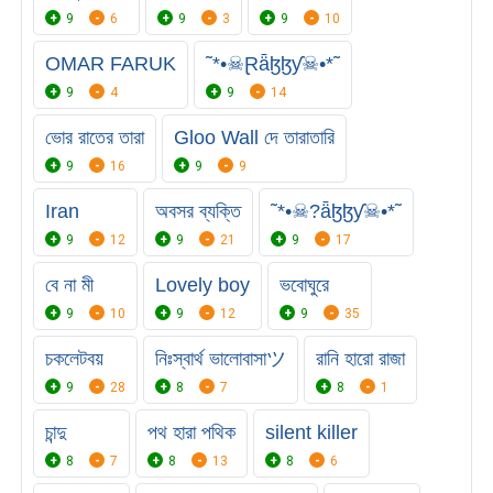
9
6
9
3
9
10
OMAR FARUK
˜*•☠Ɽǟɮɮƴ☠•*˜
9
4
9
14
ভোর রাতের তারা
Gloo Wall দে তারাতারি
9
16
9
9
Iran
অবসর ব্যক্তি
˜*•☠?ǟɮɮƴ☠•*˜
9
12
9
21
9
17
বে না মী
Lovely boy
ভবোঘুরে
9
10
9
12
9
35
চকলেটবয়
নিঃস্বার্থ ভালোবাসাツ
রানি হারো রাজা
9
28
8
7
8
1
চান্দু
পথ হারা পথিক
silent killer
8
7
8
13
8
6