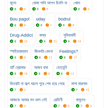
মূতো
বোকা পাখি আপন চিনলি না
খোদা
8
5
8
9
8
5
Bou pagol
uday
bodrul
8
8
8
1
8
8
Drug-Addict
কাব্য
সুবিধাবাদী
8
10
8
21
8
18
স্পাইডারম্যান
জিবনটা-বেদনা
Feelings?
8
8
8
12
8
17
হার্ট ব্রোকার
আজব বাবা
হেত্তুনি
8
18
8
8
8
12
ভিতরটা না অল্প বয়সে পুরে শেষ হয়ে গেছে
মাশা মারলাম
7
2
7
15
আজকে আমার মন ভাল নেই
রোহিণী
বাসুদেব
7
6
7
4
7
6