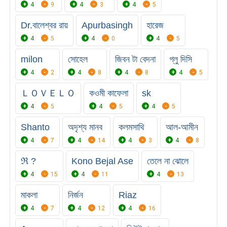
4
9
4
3
4
5
Dr.বালেশ্বর রায়
Apurbasingh
হারেজ
4
5
4
0
4
5
milon
সোহেল
জিবন টা বেদনা
গ্লু দিসি
4
2
4
8
4
8
4
5
ＬＯＶＥＬＯ
কওমী কাফেলা
sk
4
5
4
5
4
5
Shanto
অদৃশ্য মানব
কলমসাথি
আল-আমীন
4
7
4
14
4
3
4
8
ℜ ?
Kono Bejal Ase
তেলে না ঝোলে
4
15
4
11
4
13
মাকলা
নির্জন
Riaz
4
7
4
12
4
16