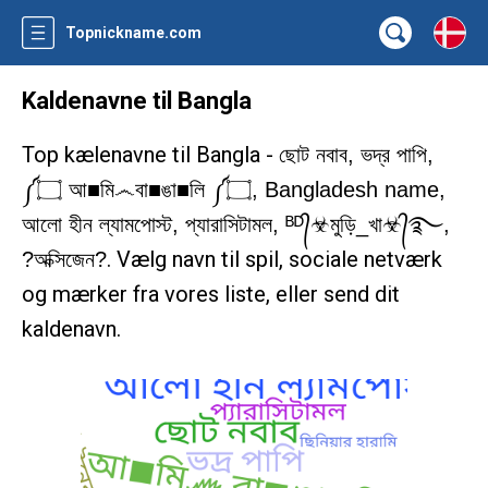
Topnickname.com
Kaldenavne til Bangla
Top kælenavne til Bangla -
ছোট নবাব, ভদ্র পাপি,
༼۝ আ■মি෴বা■ঙা■লি ༼۝, Bangladesh name,
আলো হীন ল্যামপোস্ট, প্যারাসিটামল, ᴮᴰ᭄☣মুড়ি_খা☣᭄࿐,
. Vælg navn til spil, sociale netværk
?অক্সিজেন?
og mærker fra vores liste, eller send dit
kaldenavn.