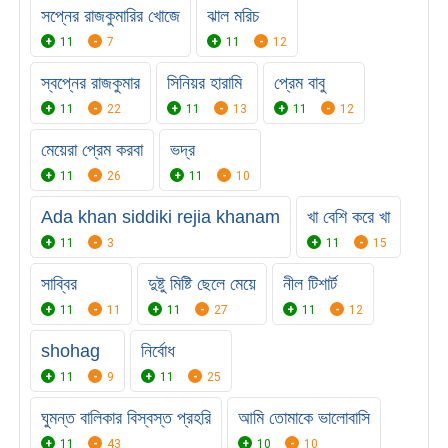
সপ্নের রাজকুমারির খোজে
ঝাল মরিচ
11
7
11
12
স্বপ্নের রাজকুমার
সিনিয়র হারামি
প্রেম বাবু
11
22
11
13
11
12
মেয়েরা প্রেম করবা
ভদ্র
11
26
11
10
Ada khan siddiki rejia khanam
খা বেশি করে খা
11
3
11
15
সাব্বির
দুষ্টু মিষ্টি ছেলে মেয়ে
নীল টিশার্ট
11
11
11
27
11
12
shohag
নির্বোধ
11
9
11
25
ঘুমন্ত বালিকার বিস্বস্ত প্রহরি
আমি তোমাকে ভালোবাসি
11
43
10
10