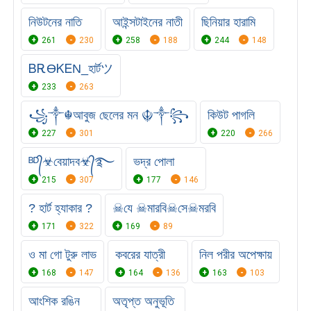
নিউটনের নাতি
আইন্সটাইনের নাতী
ছিনিয়ার হারামি
261
230
258
188
244
148
ᏴᎡϴᏦᎬΝ_হার্টツ
233
263
꧁༒☬আবুজ ছেলের মন ☬༒꧂
কিউট পাগলি
227
301
220
266
ᴮᴰ᭄☣বেয়াদব☣᭄࿐
ভদ্র পোলা
215
307
177
146
? হার্ট হ্যাকার ?
☠যে ☠মারবি☠সে☠মরবি
171
322
169
89
ও মা গো টুরু লাভ
কবরের যাত্রী
নিল পরীর অপেক্ষায়
168
147
164
136
163
103
আংশিক রঙিন
অতৃপ্ত অনুভূতি