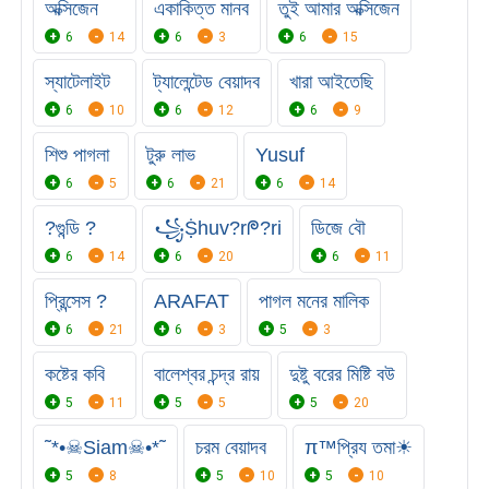
অক্সিজেন
একাকিত্ত মানব
তুই আমার অক্সিজেন
6
14
6
3
6
15
স্যাটেলাইট
ট্যালেন্টেড বেয়াদব
খারা আইতেছি
6
10
6
12
6
9
শিশু পাগলা
টুরু লাভ
Yusuf
6
5
6
21
6
14
?গুন্ডি ?
꧁Ṩhuv?rᖘ?ri
ডিজে বৌ
6
14
6
20
6
11
প্রিন্সেস ?
ARAFAT
পাগল মনের মালিক
6
21
6
3
5
3
কষ্টের কবি
বালেশ্বর চন্দ্র রায়
দুষ্টু বরের মিষ্টি বউ
5
11
5
5
5
20
˜*•☠Siam☠•*˜
চরম বেয়াদব
π™প্রিয তমা☀
5
8
5
10
5
10