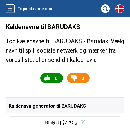
Topnickname.com
Kaldenavne til BARUDAKS
Top kælenavne til BARUDAKS -
. Vælg
Barudak
navn til spil, sociale netværk og mærker fra
vores liste, eller send dit kaldenavn.
0
0
Kaldenavn generator til BARUDAKS
B⃠ϊR͎U̸🇩 𝘈𝓚丂