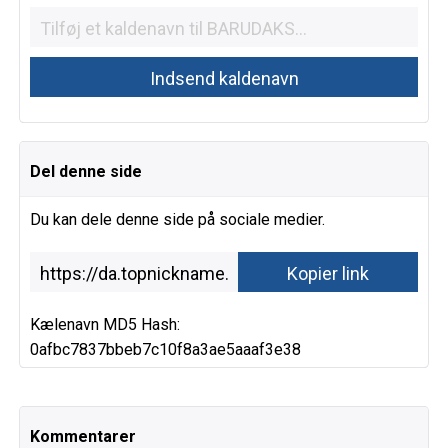
Del denne side
Du kan dele denne side på sociale medier.
Kælenavn MD5 Hash:
0afbc7837bbeb7c10f8a3ae5aaaf3e38
Kommentarer