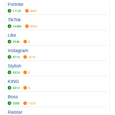
Fortnite
17141
4681
TikTok
16486
4562
Like
5546
0
Instagram
4710
2576
Stylish
4324
0
KING
4313
5
Boss
3585
1324
Raistar