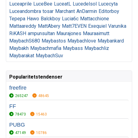
Luceaprile
LuceBee
LuceatL
Lucedelsol
Lucecyta
Luceandombra
tosar
Marchant
AnDarmin
Editorboy
Tepepa
Hawo
Balckboy
Lucia6c
Mattacchione
Mattaareddy
MattAbery
Matt7EVEN
Exequiel
Varunika
RiKASH
ampunsultan
Maurajones
Mauraaimutt
MaybachS680
Maybastos
Maybachlove
Maybankard
Maybakh
Maybachmafia
Maybass
Maybachliz
Maybarakat
MaybachSuv
Popularitetstendenser
freefire
265247
48645
FF
78473
15463
PUBG
47149
10786