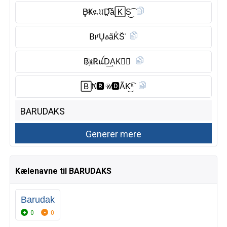
B̥ͦҜዪ𝔘D̺͆á🄺S͜͡
𝖡ᵼʳU͎ዕãK̾S̆̈
B҉ҝℝꪊD͟A͎K⃠𝑺
🄱Ҟ🆁︎𝒰🅳︎ÃK͜͡ˢ
Kælenavne til BARUDAKS
Barudak
0
0