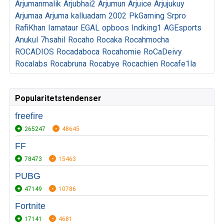
Arjumanmalik
Arjubhai2
Arjumun
Arjuice
Arjujukuy
Arjumaa
Arjuma
kalluadam
2002
PkGaming
Srpro
RafiKhan
Iamataur
EGAL
opboos
Indking1
AGEsports
Anukul
7hsahil
Rocaho
Rocaka
Rocahmocha
ROCADIOS
Rocadaboca
Rocahomie
RoCaDeivy
Rocalabs
Rocabruna
Rocabye
Rocachien
Rocafe1la
Popularitetstendenser
freefire
265247
48645
FF
78473
15463
PUBG
47149
10786
Fortnite
17141
4681