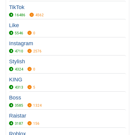
TikTok
16486
4562
Like
5546
0
Instagram
4710
2576
Stylish
4324
0
KING
4313
5
Boss
3585
1324
Raistar
3187
156
Roblox