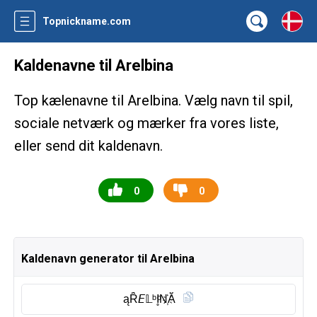
Topnickname.com
Kaldenavne til Arelbina
Top kælenavne til Arelbina. Vælg navn til spil,
sociale netværk og mærker fra vores liste,
eller send dit kaldenavn.
0
0
Kaldenavn generator til Arelbina
ąȒ̈𝘌𝕃ᵇI̥ͦN҉Ă̈