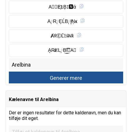
A⃠Ⓡ︎E҈𝘓B͎ꀤ🅽︎ά
A༙R༙E͎L̾B༙I̥ͦN͎ҝ
ȺᖇⒺ︎L̑̈𝙱I̶𝖭ҟ
ḀR̸𝑬L༙B͜͡I͜͡𝖭A⃠
Kælenavne til Arelbina
Der er ingen resultater for dette kaldenavn, men du kan
tilføje dit eget.