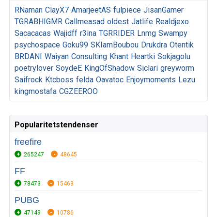
RNaman
ClayX7
AmarjeetAS
fulpiece
JisanGamer
TGRABHIGMR
Callmeasad
oldest
Jatlife
Realdjexo
Sacacacas
Wajidff
r3ina
TGRRIDER
Lnmg
Swampy
psychospace
Goku99
SKIamBoubou
Drukdra
Otentik
BRDANI
Waiyan
Consulting
Khant
Heartki
Sokjagolu
poetrylover
SoydeE
KingOfShadow
Siclari
greyworm
Saifrock
Ktcboss
felda
Oavatoc
Enjoymoments
Lezu
kingmostafa
CGZEEROO
Popularitetstendenser
freefire
265247
48645
FF
78473
15463
PUBG
47149
10786