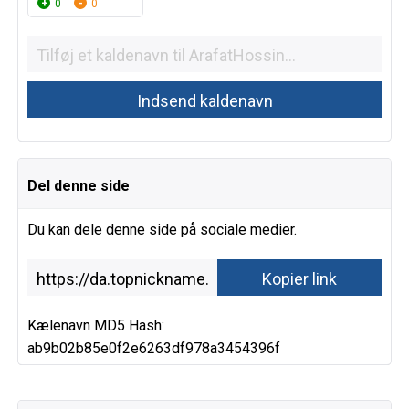
0
0
Del denne side
Du kan dele denne side på sociale medier.
Kælenavn MD5 Hash:
ab9b02b85e0f2e6263df978a3454396f