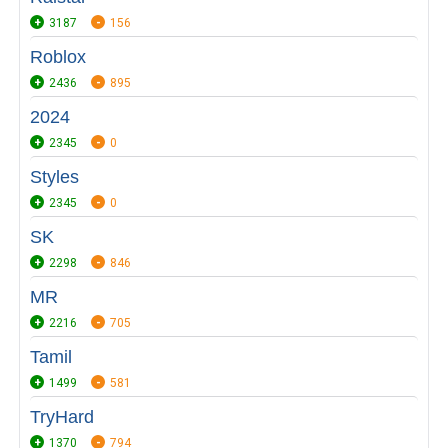
3187
156
Roblox
2436
895
2024
2345
0
Styles
2345
0
SK
2298
846
MR
2216
705
Tamil
1499
581
TryHard
1370
794