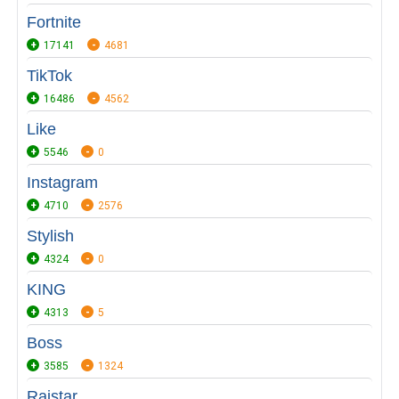
Fortnite
17141
4681
TikTok
16486
4562
Like
5546
0
Instagram
4710
2576
Stylish
4324
0
KING
4313
5
Boss
3585
1324
Raistar