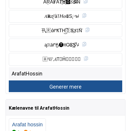
ÄR͎Â𝐅Ă̈T҈H҈🅾︎𝑆𝙎I̶N̾
𝐴𝐑ꪖᶠà꓄𝘏ዐ𝕾S༙ጎꈤ
卂🇷 άᠻҞTH͜͡🇴 S҈𝓢ꀤN̆̈
ą𝚁äᠻӃ🅣︎ꀍO̶S҈S̺͆ⁱꈤ
🇦 ʳϊ𝙵𝓐T⃠H̾🅞︎𝙎🇸 𝓘𝗡
Kælenavne til ArafatHossin
Arafat hossin