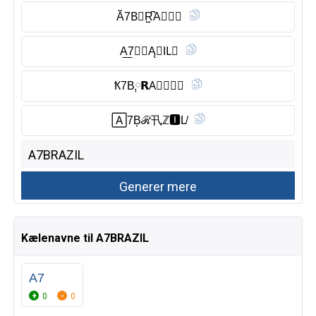
Ă̈7B⃠R̺͆AⓏ︎🄸𝘓
A͟7Ⓑ︎𝘙ĄⓏ︎IL⃠
Ҟ7B༙𝗥A⃠🅩𝕀𝓛
🄰7B͎ℛ卂ℤ🅸︎L̸
Kælenavne til A7BRAZIL
A7
0
0