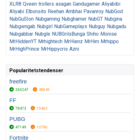
XLR8
Qveen
trollers
asagan
Gandugamer
Aliyabibi
Aliyabi
Elbonsito
Reehan
Ambhai
Pavanroy
NubGod
NubGuSIon
Nubgaming
Nubghamer
NubGT
Nubgina
Nubgwngab
Nubgirl
NubGameplays
Nubguy
Nubgadu
Nubgabbar
Nubgle
NUBGrilsBunga
Shiho
Monise
MrHiddenYT
Mrhightech
MrHienz
MrHim
Mrhippo
MrHighPrince
MrHippycris
Azni
Popularitetstendenser
freefire
265247
48645
FF
78473
15463
PUBG
47149
10786
Fortnite