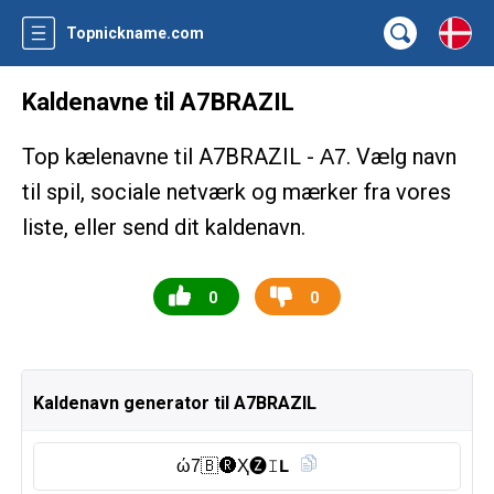
Topnickname.com
Kaldenavne til A7BRAZIL
Top kælenavne til A7BRAZIL -
. Vælg navn
A7
til spil, sociale netværk og mærker fra vores
liste, eller send dit kaldenavn.
0
0
Kaldenavn generator til A7BRAZIL
ώ7🇧 🅡︎Ҳ🅩𝙸𝗟