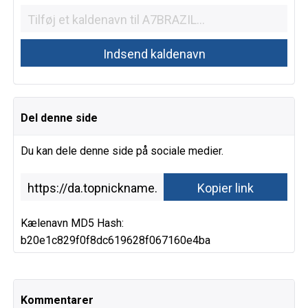
Del denne side
Du kan dele denne side på sociale medier.
Kælenavn MD5 Hash:
b20e1c829f0f8dc619628f067160e4ba
Kommentarer